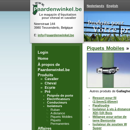
Nederlands
English
Le magazin d'équitation
pour cheval et cavalier
Neerstraat 144
3980 Tessenderlo, Belgique
E:
info@paardenwinkel.be
Piquets Mobiles
Login
Home
À propos de
Paardenwinkel.be
Produits
Cavalier
Cheval
Ecurie
Autres produits de
Gallaghe
Pré
Poignée de porte
Ressort pour fil
Electrificateurs
(2,5mm/2,65mm)
Conducteurs
Parafoudre
Isolateurs
Isolateur à vis à distanc
Ruban
XDI (10) Bois
A distance
Piquets Mobiles
Mélange pour prise de
Piquets
terre Bentonite
Permanentes
Isolateur de soutien W
Affaires
Super