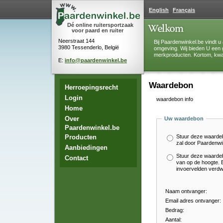
English
Français
Dé online ruitersportzaak
voor paard en ruiter
Neerstraat 144
Bij Paardenwinkel.be vindt u 
3980 Tessenderlo, België
omgeving. Wij bieden U een 
merkproducten. Kortom, kwali
E:
info@paardenwinkel.be
Waardebon
Herroepingsrecht
Login
waardebon info
Home
Over
Uw waardebon
Paardenwinkel.be
Producten
Stuur deze waarde
zal door Paardenwi
Aanbiedingen
Stuur deze waarde
Contact
van op de hoogte. B
invoervelden verdw
Naam ontvanger:
Email adres ontvanger:
Bedrag:
Aantal: