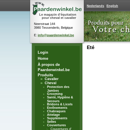
Nederlands
English
Le magazin d'équitation
pour cheval et cavalier
Neerstraat 144
3980 Tessenderlo, Belgique
E:
info@paardenwinkel.be
Eté
Login
Home
À propos de
Paardenwinkel.be
Produits
Cavalier
Cheval
Protection des
Jambes
Grooming
Santé, Hygiène &
Secours
Bridons & Licols
Enrênements
Chabraques
Attelage
Suppléments
Selles
Couvertures
Couvertures d'