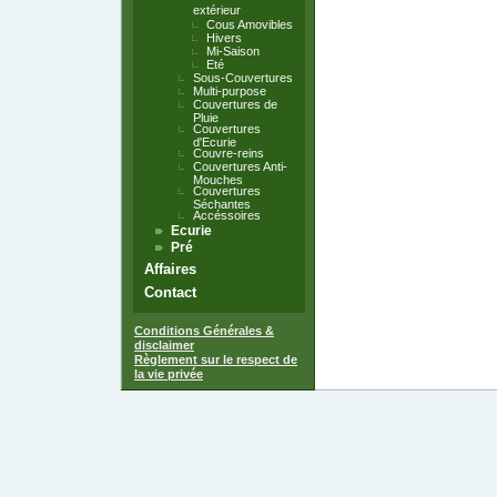
extérieur
Cous Amovibles
Hivers
Mi-Saison
Eté
Sous-Couvertures
Multi-purpose
Couvertures de
Pluie
Couvertures
d'Ecurie
Couvre-reins
Couvertures Anti-
Mouches
Couvertures
Séchantes
Accéssoires
Ecurie
Pré
Affaires
Contact
Conditions Générales &
disclaimer
Règlement sur le respect de
la vie privée