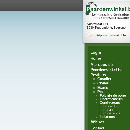
Le magazin d'équitation
pour cheval et cavalier
Neerstraat 144
3980 Tessenderlo, Belgique
E:
info@paardenwinkel.be
Login
Home
À propos de
Paardenwinkel.be
Produits
Cavalier
Cheval
Ecurie
Pré
Poignée de porte
Electrificateurs
Conducteurs
Fil, cordon
Ruban
Connexions
Isolateurs
Affaires
Contact