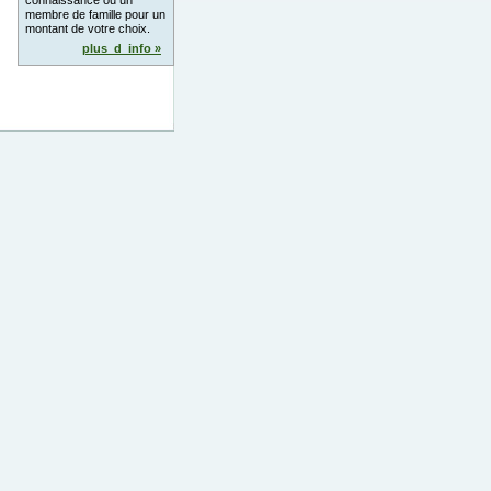
connaissance ou un
membre de famille pour un
montant de votre choix.
plus_d_info »