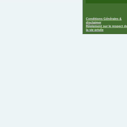
Conditions Générales &
disclaimer
Règlement sur le respect d
la vie privée