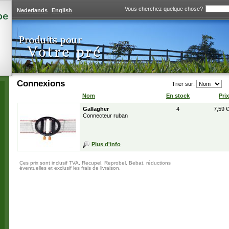
Vous cherchez quelque chose?
Nederlands
English
Connexions
Trier sur:
Nom
En stock
Prix
Gallagher
4
7,59 €
Connecteur ruban
Plus d'info
Ces prix sont inclusif TVA, Recupel, Reprobel, Bebat, réductions
éventuelles et exclusif les frais de livraison.