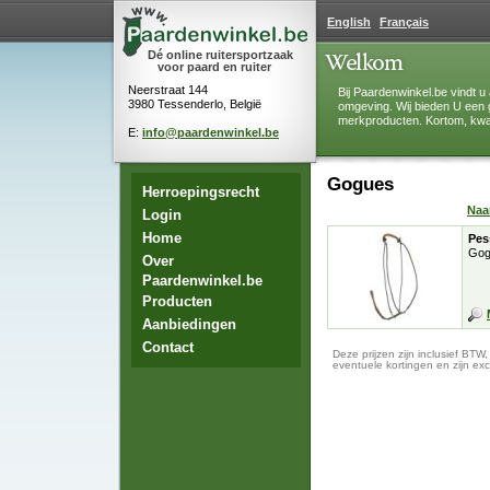
English
Français
Dé online ruitersportzaak
voor paard en ruiter
Neerstraat 144
Bij Paardenwinkel.be vindt u 
3980 Tessenderlo, België
omgeving. Wij bieden U een 
merkproducten. Kortom, kwali
E:
info@paardenwinkel.be
Gogues
Herroepingsrecht
Na
Login
Home
Pes
Gog
Over
Paardenwinkel.be
Producten
Aanbiedingen
Contact
Deze prijzen zijn inclusief BTW
eventuele kortingen en zijn exc