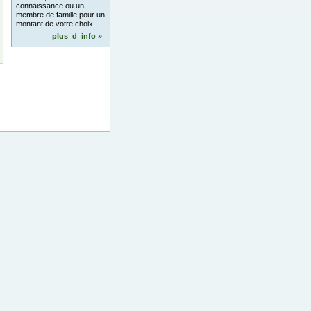
connaissance ou un
membre de famille pour un
montant de votre choix.
plus_d_info »