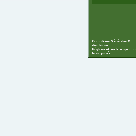
Conditions Générales &
disclaimer
Règlement sur le respect d
la vie privée