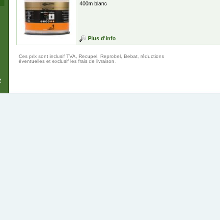
400m blanc
Plus d'info
Ces prix sont inclusif TVA, Recupel, Reprobel, Bebat, réductions
éventuelles et exclusif les frais de livraison.
e