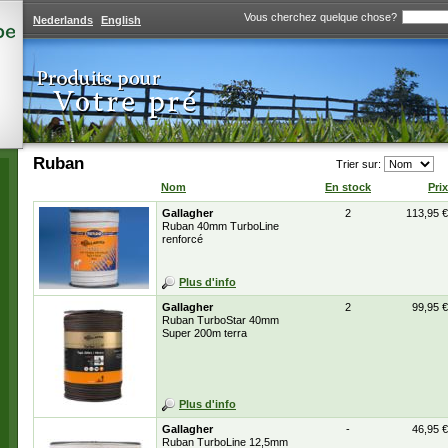
Vous cherchez quelque chose?
Nederlands
English
Ruban
Trier sur:
Nom
En stock
Prix
Gallagher
2
113,95 €
Ruban 40mm TurboLine
renforcé
Plus d'info
Gallagher
2
99,95 €
Ruban TurboStar 40mm
Super 200m terra
Plus d'info
Gallagher
-
46,95 €
Ruban TurboLine 12,5mm