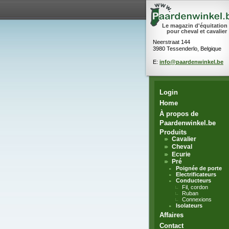
Le magazin d'équitation
pour cheval et cavalier
Neerstraat 144
3980 Tessenderlo, Belgique
E:
info@paardenwinkel.be
Login
Home
À propos de
Paardenwinkel.be
Produits
Cavalier
Cheval
Ecurie
Pré
Poignée de porte
Electrificateurs
Conducteurs
Fil, cordon
Ruban
Connexions
Isolateurs
Affaires
Contact