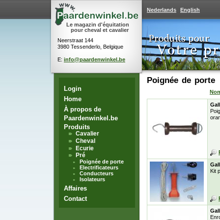
Nederlands
English
Le magazin d'équitation
pour cheval et cavalier
Neerstraat 144
3980 Tessenderlo, Belgique
E:
info@paardenwinkel.be
Poignée de porte
Login
No
Home
Gal
À propos de
Poi
Paardenwinkel.be
ora
Produits
Cavalier
Cheval
Ecurie
Pré
Poignée de porte
Gal
Electrificateurs
Kit 
Conducteurs
Isolateurs
Affaires
Contact
Gal
Enro