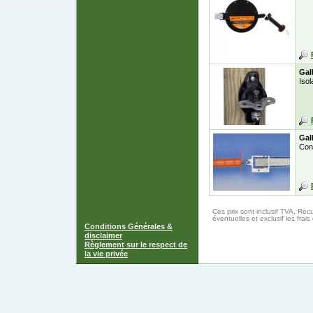
Gal
Isol
Gal
Con
Ces prix sont inclusif TVA, Rec
éventuelles et exclusif les frais 
Conditions Générales &
disclaimer
Règlement sur le respect de
la vie privée