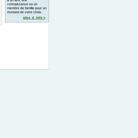
à un ami, une
connaissance ou un
membre de famille pour un
montant de votre choix.
plus_d_info »