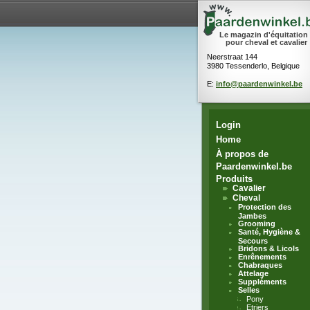
Le magazin d'équitation
pour cheval et cavalier
Neerstraat 144
3980 Tessenderlo, Belgique
E:
info@paardenwinkel.be
Login
Home
À propos de
Paardenwinkel.be
Produits
Cavalier
Cheval
Protection des
Jambes
Grooming
Santé, Hygiène &
Secours
Bridons & Licols
Enrênements
Chabraques
Attelage
Suppléments
Selles
Pony
Etriers