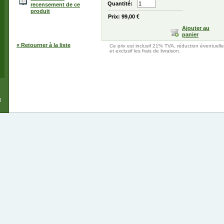
Quantité:
recensement de ce
produit
Prix: 99,00 €
Ajouter au
panier
« Retourner à la liste
Ce prix est inclusif 21% TVA, réduction éventuelle
et exclusif les frais de livraison.
e