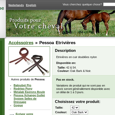
Vous cherchez quelque chose?
Nederlands
English
Accéssoires
»
Pessoa
Etrivières
Description
Etrivières en cuir doublées nylon
Disponible en:
Taille:
42 & 54.
Couleur:
Oak Bark & Noir.
Autres produits de
Pessoa
:
Pas en stock.
Baloubet Pro
Variations de produit qui ne sont pas en
Rodrigo Pony
stock seront générallement disponible avec
Metalab Eperons Boule
un délai de 1 à 3 jours.
Pessoa Xchange Gullet
System Selles de
Choisissez votre produit:
Dressage
Gogue
Taille:
Couleur:
Ecrivez votre