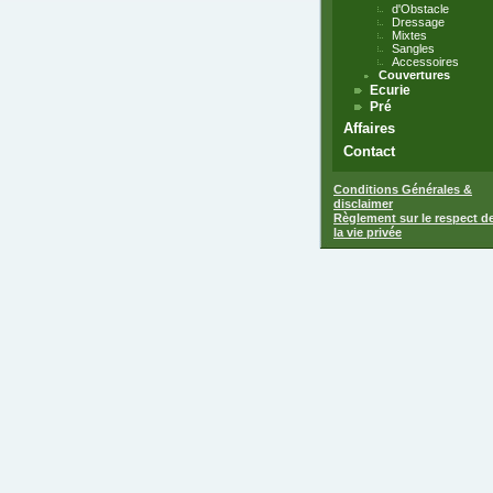
d'Obstacle
Dressage
Mixtes
Sangles
Accessoires
Couvertures
Ecurie
Pré
Affaires
Contact
Conditions Générales &
disclaimer
Règlement sur le respect d
la vie privée